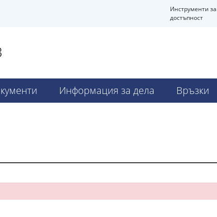
Инструменти за
достъпност
В
кументи
Информация за дела
Връзки