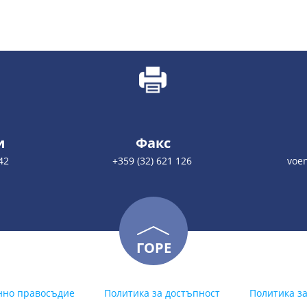
и
Факс
42
+359 (32) 621 126
voe
ГОРЕ
нно правосъдие
Политика за достъпност
Политика з