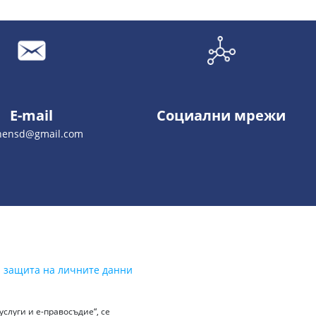
E-mail
Социални мрежи
nensd@gmail.com
а защита на личните данни
слуги и е-правосъдие“, се