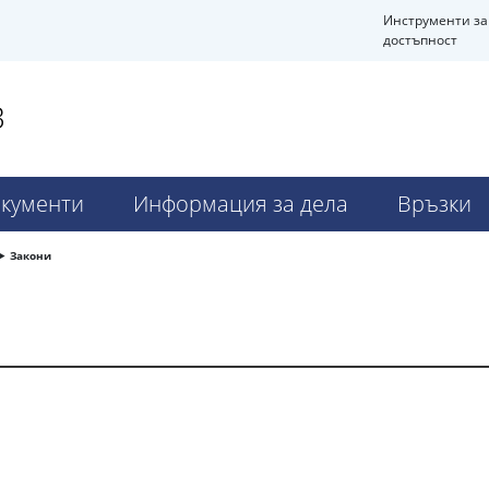
Инструменти за
достъпност
В
кументи
Информация за дела
Връзки
Закони