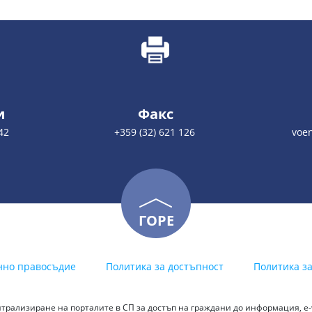
и
Факс
42
+359 (32) 621 126
voe
ГОРЕ
нно правосъдие
Политика за достъпност
Политика з
трализиране на порталите в СП за достъп на граждани до информация, е-у