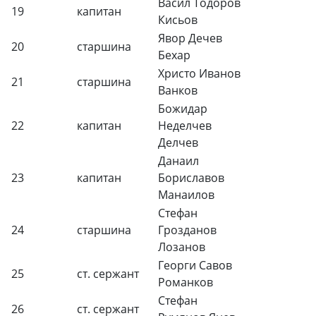
Васил Тодоров
19
капитан
Кисьов
Явор Дечев
20
старшина
Бехар
Христо Иванов
21
старшина
Ванков
Божидар
22
капитан
Неделчев
Делчев
Данаил
23
капитан
Бориславов
Манаилов
Стефан
24
старшина
Грозданов
Лозанов
Георги Савов
25
ст. сержант
Романков
Стефан
26
ст. сержант