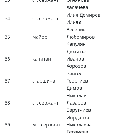
33
ст. сержант
Огнянова
Халачева
Илия Демирев
34
ст. сержант
Илиев
Веселин
35
майор
Любомиров
Капулян
Димитър
36
капитан
Иванов
Хорозов
Рангел
37
старшина
Георгиев
Димов
Николай
38
ст. сержант
Лазаров
Барутчиев
Йорданка
39
мл. сержант
Николаева
Терзиева