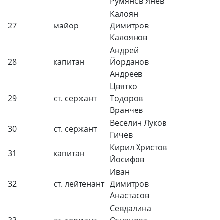
Румянов Янев
Калоян
27
майор
Димитров
Калоянов
Андрей
28
капитан
Йорданов
Андреев
Цвятко
29
ст. сержант
Тодоров
Вранчев
Веселин Луков
30
ст. сержант
Гичев
Кирил Христов
31
капитан
Йосифов
Иван
32
ст. лейтенант
Димитров
Анастасов
Севдалина