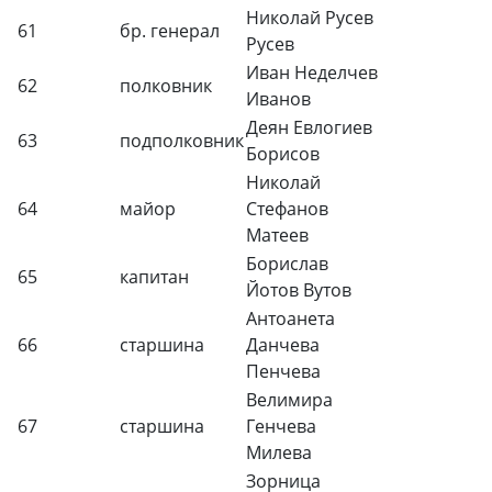
Николай Русев
61
бр. генерал
Русев
Иван Неделчев
62
полковник
Иванов
Деян Евлогиев
63
подполковник
Борисов
Николай
64
майор
Стефанов
Матеев
Борислав
65
капитан
Йотов Вутов
Антоанета
66
старшина
Данчева
Пенчева
Велимира
67
старшина
Генчева
Милева
Зорница