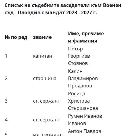
Списък на съдебните заседатели към Военен
съд - Пловдив с мандат 2023 - 2027 г.
Име, презиме
№ по ред
звание
и фамилия
Петър
1
капитан
Георгиев
Стоянов
Калин
2
старшина
Владимиров
Проданов
Росица
3
ст. сержант
Христова
Стършанова
Румен Иванов
4
ст. сержант
Иванов
Антон Павлов
5
мл. сержант