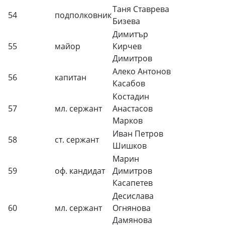
Таня Ставрева
54
подполковник
Бизева
Димитър
55
майор
Кирчев
Димитров
Алеко Антонов
56
капитан
Касабов
Костадин
57
мл. сержант
Анастасов
Марков
Иван Петров
58
ст. сержант
Шишков
Марин
59
оф. кандидат
Димитров
Касапетев
Десислава
60
мл. сержант
Огнянова
Дамянова