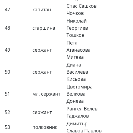
Спас Сашков
47
капитан
Чочков
Николай
48
старшина
Георгиев
Тошков
Петя
49
сержант
Атанасова
Митева
Диана
50
сержант
Василева
Кисьова
Цветомира
51
мл. сержант
Велкова
Донева
Рангел Велев
52
сержант
Гаджалов
Димитър
53
полковник
Славов Павлов