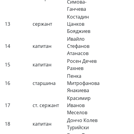
Симова-
Ганчева
Костадин
13
сержант
Цанков
Бояджиев
Ивайло
14
капитан
Стефанов
Атанасов
Росен Дечев
15
капитан
Рахнев
Пенка
16
старшина
Митрофанова
Янакиева
Красимир
17
ст. сержант
Иванов
Меселов
Дончо Колев
18
капитан
Турийски