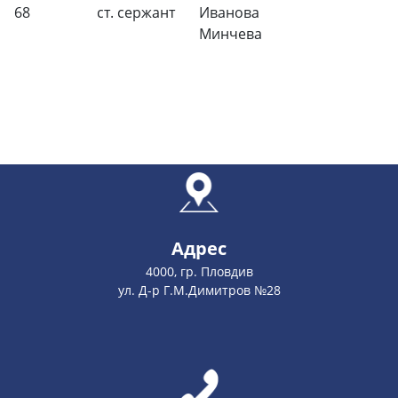
68
ст. сержант
Иванова
Минчева
Адрес
4000, гр. Пловдив
ул. Д-р Г.М.Димитров №28