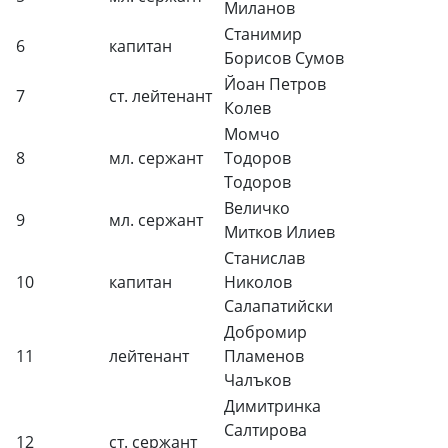
Миланов
Станимир
6
капитан
Борисов Сумов
Йоан Петров
7
ст. лейтенант
Колев
Момчо
8
мл. сержант
Тодоров
Тодоров
Величко
9
мл. сержант
Митков Илиев
Станислав
10
капитан
Николов
Салапатийски
Добромир
11
лейтенант
Пламенов
Чалъков
Димитринка
Салтирова
12
ст. сержант