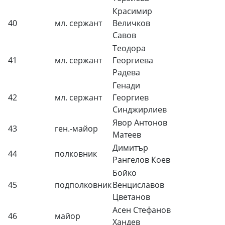
Красимир
40
мл. сержант
Величков
Савов
Теодора
41
мл. сержант
Георгиева
Радева
Генади
42
мл. сержант
Георгиев
Синджирлиев
Явор Антонов
43
ген.-майор
Матеев
Димитър
44
полковник
Рангелов Коев
Бойко
45
подполковник
Венциславов
Цветанов
Асен Стефанов
46
майор
Хандев