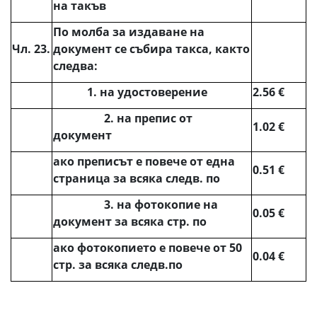
на такъв
По молба за издаване на
Чл. 23.
документ се събира такса, както
следва:
1. на удостоверение
2.56 €
2. на препис от
1.02 €
документ
ако преписът е повече от една
0.51 €
страница за всяка следв. по
3. на фотокопие на
0.05 €
документ за всяка стр. по
ако фотокопието е повече от 50
0.04 €
стр. за всяка следв.по