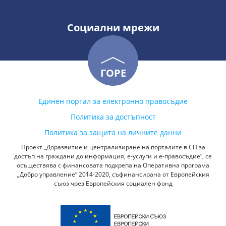
Социални мрежи
ГОРЕ
Единен портал за електронно правосъдие
Политика за достъпност
Политика за защита на личните данни
Проект „Доразвитие и централизиране на порталите в СП за
достъп на граждани до информация, е-услуги и е-правосъдие“, се
осъществява с финансовата подкрепа на Оперативна програма
„Добро управление“ 2014-2020, съфинансирана от Европейския
съюз чрез Европейския социален фонд