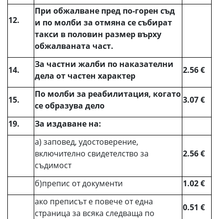
При обжалване пред по-горен съд
12.
и по молби за отмяна се събират
такси в половин размер върху
обжалваната част.
За частни жалби по наказателни
14.
2.56 €
дела от частен характер
По молби за реабилитация, когато
15.
3.07 €
се образува дело
19.
За издаване на:
а) заповед, удостоверение,
включително свидетелство за
2.56 €
съдимост
б)препис от документи
1.02 €
ако преписът е повече от една
0.51 €
страница за всяка следваща по